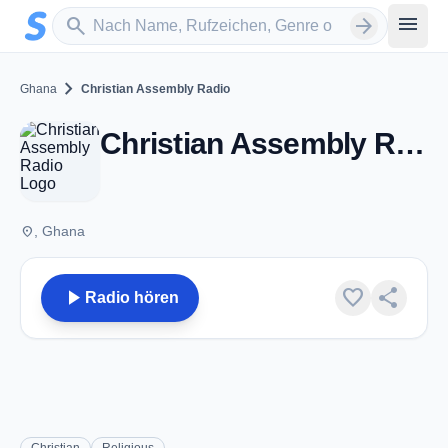
Zum Hauptinhalt springen
Sender suchen
menu
search
arrow_forward
chevron_right
Ghana
Christian Assembly Radio
Christian Assembly Radio
place
, Ghana
play_arrow
favorite
share
Radio hören