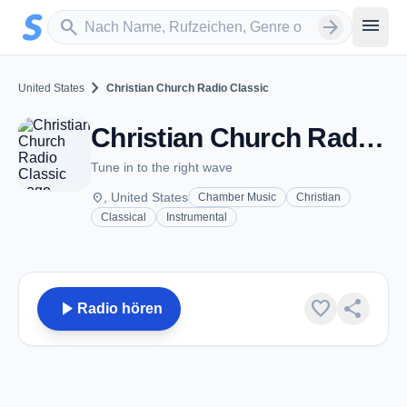
Zum Hauptinhalt springen
Sender suchen
menu
search
arrow_forward
chevron_right
United States
Christian Church Radio Classic
Christian Church Radio Classic
Tune in to the right wave
place
, United States
Chamber Music
Christian
Classical
Instrumental
play_arrow
favorite
share
Radio hören