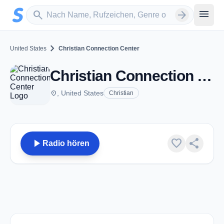
Zum Hauptinhalt springen
Sender suchen
menu
search
arrow_forward
chevron_right
United States
Christian Connection Center
Christian Connection Center
place
, United States
Christian
play_arrow
favorite
share
Radio hören