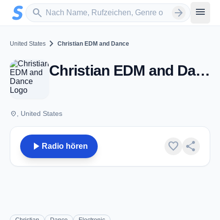
Zum Hauptinhalt springen
Sender suchen
menu
search
arrow_forward
chevron_right
United States
Christian EDM and Dance
Christian EDM and Dance
place
, United States
play_arrow
favorite
share
Radio hören