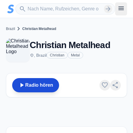
Zum Hauptinhalt springen
Sender suchen
menu
search
arrow_forward
chevron_right
Brazil
Christian Metalhead
Christian Metalhead
place
, Brazil
Christian
Metal
play_arrow
favorite
share
Radio hören