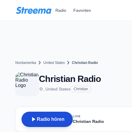
Zum Hauptinhalt springen
Radio
Favoriten
chevron_right
chevron_right
Nordamerika
United States
Christian Radio
Christian Radio
place
, United States
Christian
LIVE
play_arrow
Radio hören
Christian Radio