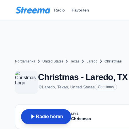
Zum Hauptinhalt springen
Radio
Favoriten
chevron_right
chevron_right
chevron_right
chevron_right
Nordamerika
United States
Texas
Laredo
Christmas
Christmas - Laredo, TX
place
Laredo, Texas, United States
Christmas
LIVE
play_arrow
Radio hören
Christmas