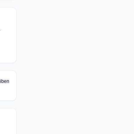
—
iben