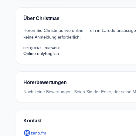
Über Christmas
Hören Sie Christmas live online — ein in Laredo ansässi
keine Anmeldung erforderlich.
FREQUENZ
SPRACHE
Online only
English
Hörerbewertungen
Noch keine Bewertungen. Seien Sie der Erste, der seine Me
Kontakt
language
zeno.fm