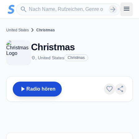
Zum Hauptinhalt springen
Sender suchen
menu
search
arrow_forward
chevron_right
United States
Christmas
Christmas
place
, United States
Christmas
play_arrow
favorite
share
Radio hören