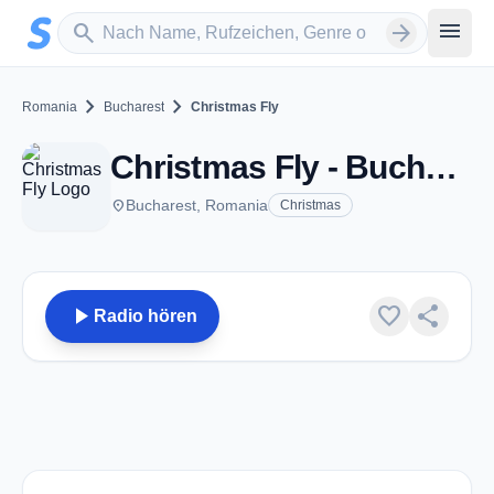
Zum Hauptinhalt springen
Sender suchen
menu
search
arrow_forward
chevron_right
chevron_right
Romania
Bucharest
Christmas Fly
Christmas Fly - Bucharest
place
Bucharest, Romania
Christmas
play_arrow
favorite
share
Radio hören