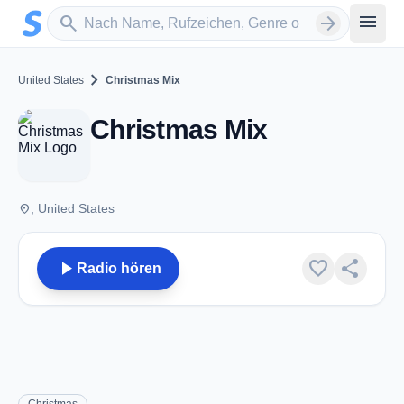
Zum Hauptinhalt springen
Sender suchen
menu
search
arrow_forward
chevron_right
United States
Christmas Mix
Christmas Mix
place
, United States
play_arrow
favorite
share
Radio hören