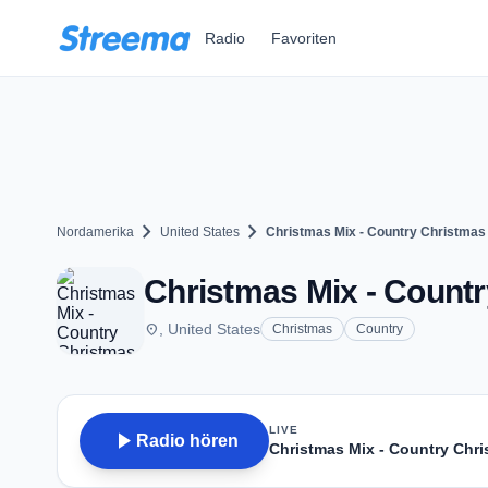
Zum Hauptinhalt springen
Radio
Favoriten
chevron_right
chevron_right
Nordamerika
United States
Christmas Mix - Country Christmas
Christmas Mix - Count
place
, United States
Christmas
Country
LIVE
play_arrow
Radio hören
Christmas Mix - Country Chr