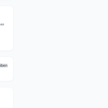
mas
iben