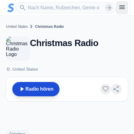
Zum Hauptinhalt springen
Sender suchen
menu
search
arrow_forward
chevron_right
United States
Christmas Radio
Christmas Radio
place
, United States
play_arrow
favorite
share
Radio hören