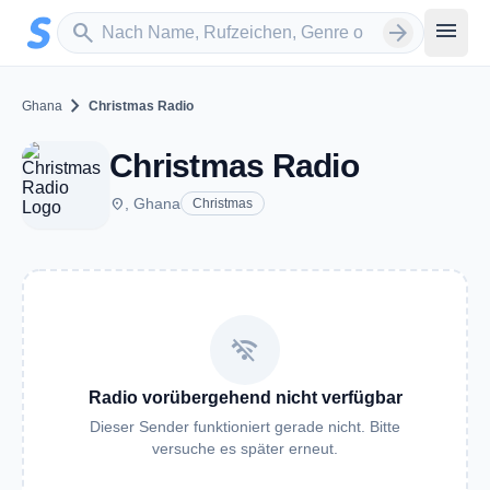
Zum Hauptinhalt springen
Sender suchen
menu
search
arrow_forward
chevron_right
Ghana
Christmas Radio
Christmas Radio
place
, Ghana
Christmas
wifi_off
Radio vorübergehend nicht verfügbar
Dieser Sender funktioniert gerade nicht. Bitte
versuche es später erneut.