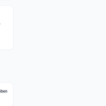
e
iben