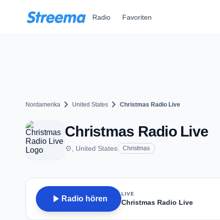
Zum Hauptinhalt springen
Radio
Favoriten
chevron_right
chevron_right
Nordamerika
United States
Christmas Radio Live
Christmas Radio Live
place
, United States
Christmas
LIVE
play_arrow
Radio hören
Christmas Radio Live