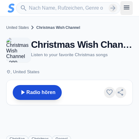
Zum Hauptinhalt springen
Sender suchen
menu
search
arrow_forward
chevron_right
United States
Christmas Wish Channel
Christmas Wish Channel
Listen to your favorite Christmas songs
place
, United States
play_arrow
favorite
share
Radio hören