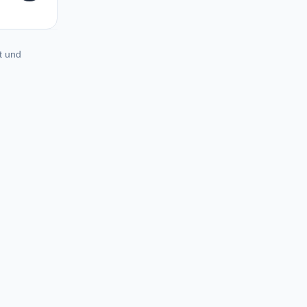
LT
t und