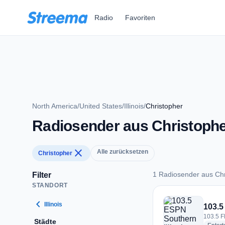
Zum Hauptinhalt springen
Radio
Favoriten
North America
/
United States
/
Illinois
/
Christopher
Radiosender aus Christoph
close
Alle zurücksetzen
Christopher
1 Radiosender aus Chr
Filter
STANDORT
1 Radiosender aus 
chevron_left
Illinois
103.5
103.5 F
Städte