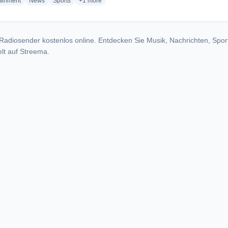
radio stations
radio stations
radio stations
more genres for 103.5 ESPN Southern Illinois - WX
tainment
News
Sports
+1
more
Radiosender kostenlos online. Entdecken Sie Musik, Nachrichten, Spor
lt auf Streema.