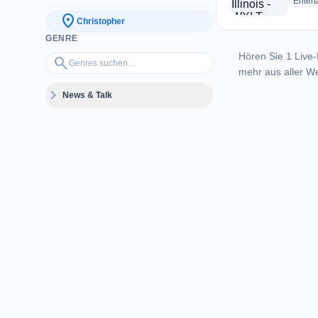
Enter
location_on
Christopher
GENRE
Hören Sie 1 Live-
Genres suchen…
search
mehr aus aller We
expand_more
News & Talk