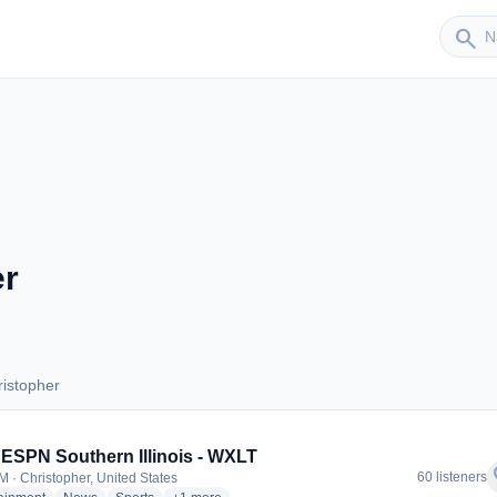
Sender
search
er
istopher
Christopher
 ESPN Southern Illinois - WXLT
f
60 listeners
M · Christopher, United States