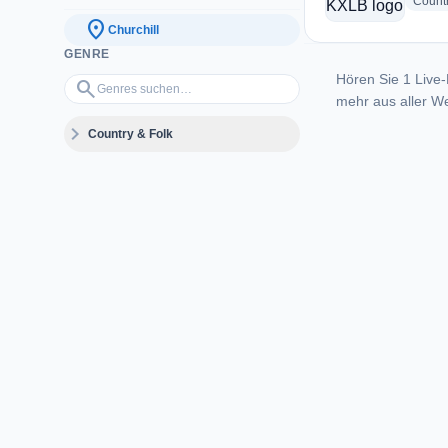
Count
location_on
Churchill
GENRE
Hören Sie 1 Live-
Genres suchen…
search
mehr aus aller We
expand_more
Country & Folk