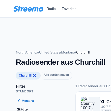
Zum Hauptinhalt springen
Radio
Favoriten
North America
/
United States
/
Montana
/
Churchill
Radiosender aus Churchill
close
Alle zurücksetzen
Churchill
1 Radiosender aus Chu
Filter
STANDORT
1 Radiosender aus C
chevron_left
Montana
XL Co
100.7 F
Städte