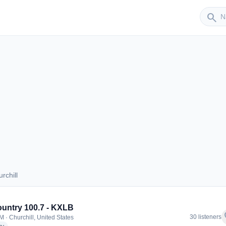
Sender
search
rchill
hurchill
untry 100.7 - KXLB
f
30 listeners
M · Churchill, United States