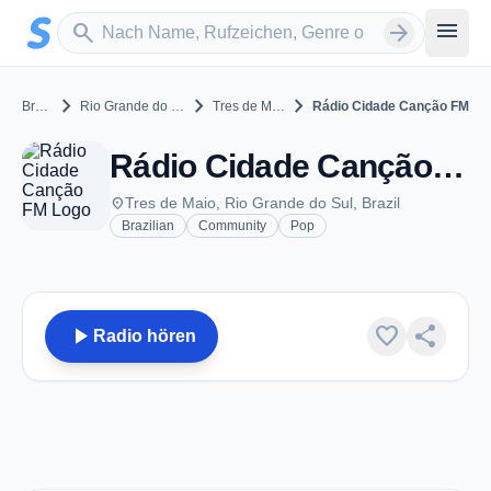
Zum Hauptinhalt springen
Sender suchen
menu
search
arrow_forward
chevron_right
chevron_right
chevron_right
Brazil
Rio Grande do Sul
Tres de Maio
Rádio Cidade Canção FM
Rádio Cidade Canção FM - FM 102.3 - Tres de Maio
place
Tres de Maio, Rio Grande do Sul, Brazil
Brazilian
Community
Pop
play_arrow
favorite
share
Radio hören