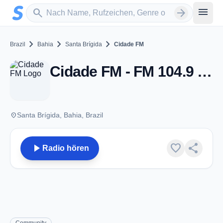
Zum Hauptinhalt springen
Sender suchen
menu
search
arrow_forward
chevron_right
chevron_right
chevron_right
Brazil
Bahia
Santa Brígida
Cidade FM
Cidade FM - FM 104.9 - Santa Brígida
place
Santa Brígida, Bahia, Brazil
play_arrow
favorite
share
Radio hören