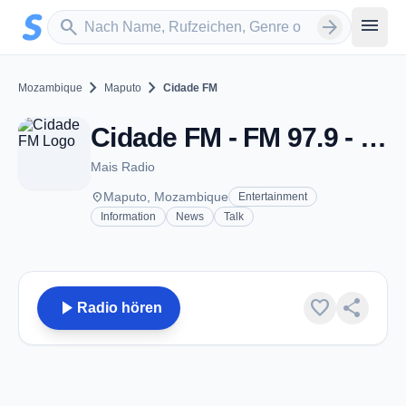
Zum Hauptinhalt springen
Sender suchen
menu
search
arrow_forward
chevron_right
chevron_right
Mozambique
Maputo
Cidade FM
Cidade FM - FM 97.9 - Maputo
Mais Radio
place
Maputo, Mozambique
Entertainment
Information
News
Talk
play_arrow
favorite
share
Radio hören