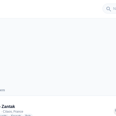
Sender
search
aos
Cilaos
 Zantak
f
 · Cilaos, France