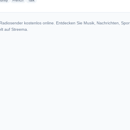
radio stations
radio stations
radio stations
nity
French
Talk
Radiosender kostenlos online. Entdecken Sie Musik, Nachrichten, Spor
lt auf Streema.