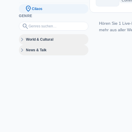
Commu
location_on
Cilaos
GENRE
Hören Sie 1 Live-
Genres suchen…
search
mehr aus aller We
expand_more
World & Cultural
expand_more
News & Talk