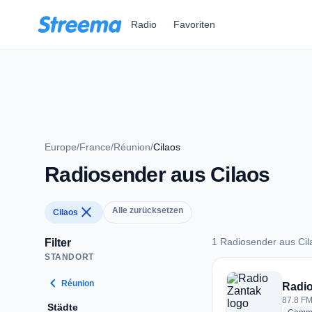
Zum Hauptinhalt springen
Radio
Favoriten
Europe
/
France
/
Réunion
/
Cilaos
Radiosender aus Cilaos
close
Alle zurücksetzen
Cilaos
1 Radiosender aus Cil
Filter
STANDORT
1 Radiosender aus 
chevron_left
Réunion
Radio
87.8 FM
Städte