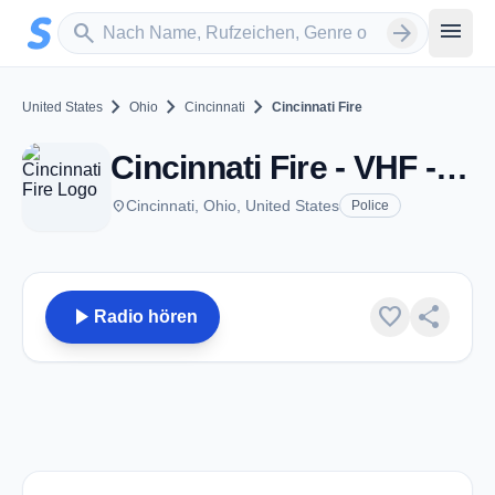
Zum Hauptinhalt springen
Sender suchen
menu
search
arrow_forward
chevron_right
chevron_right
chevron_right
United States
Ohio
Cincinnati
Cincinnati Fire
Cincinnati Fire - VHF - Cincinnati, OH
place
Cincinnati, Ohio, United States
Police
play_arrow
favorite
share
Radio hören