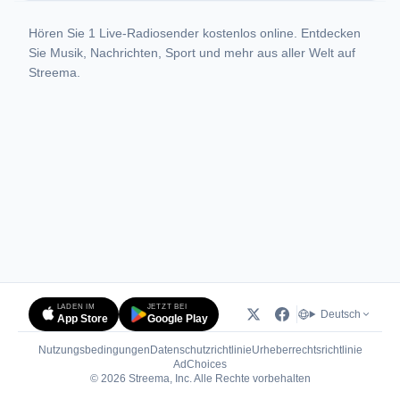
Hören Sie 1 Live-Radiosender kostenlos online. Entdecken
Sie Musik, Nachrichten, Sport und mehr aus aller Welt auf
Streema.
LADEN IM
JETZT BEI
Deutsch
App Store
Google Play
Nutzungsbedingungen
Datenschutzrichtlinie
Urheberrechtsrichtlinie
(öffnet in neuem Tab)
AdChoices
© 2026 Streema, Inc. Alle Rechte vorbehalten