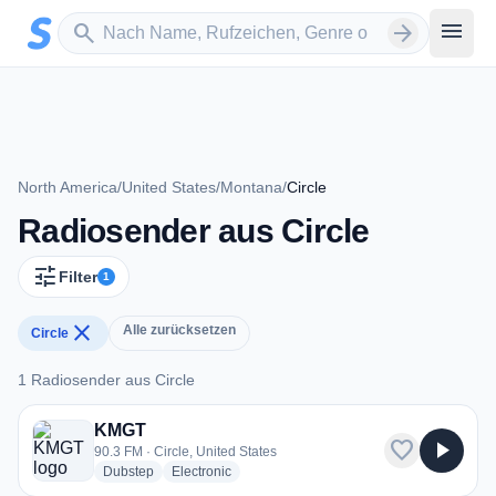
Zum Hauptinhalt springen
Sender suchen
menu
search
arrow_forward
North America
/
United States
/
Montana
/
Circle
Radiosender aus Circle
tune
Filter
1
close
Alle zurücksetzen
Circle
1 Radiosender aus Circle
1 Radiosender aus Circle
KMGT
favorite
play_arrow
90.3 FM · Circle, United States
radio stations
radio stations
Dubstep
Electronic