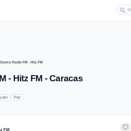
Sender
search
 Dance Radio FM - Hitz FM
M - Hitz FM - Caracas
Latin
Pop
favorite
tz FM