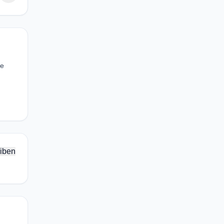
ce
iben