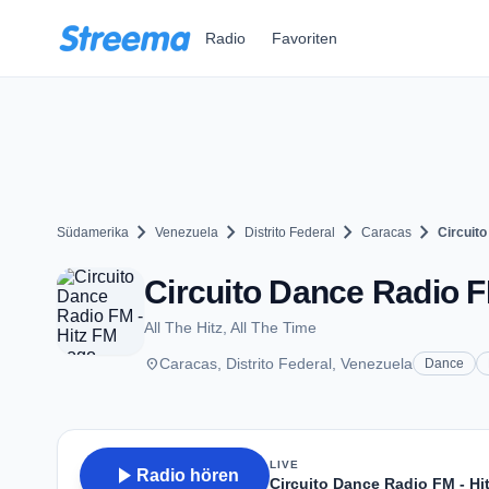
Zum Hauptinhalt springen
Radio
Favoriten
chevron_right
chevron_right
chevron_right
chevron_right
Südamerika
Venezuela
Distrito Federal
Caracas
Circuito
Circuito Dance Radio F
All The Hitz, All The Time
place
Caracas, Distrito Federal, Venezuela
Dance
LIVE
play_arrow
Radio hören
Circuito Dance Radio FM - Hi