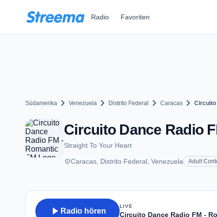
Zum Hauptinhalt springen
Radio
Favoriten
chevron_right
chevron_right
chevron_right
chevron_right
Südamerika
Venezuela
Distrito Federal
Caracas
Circuit
Circuito Dance Radio 
Straight To Your Heart
place
Caracas, Distrito Federal, Venezuela
Adult Con
LIVE
play_arrow
Radio hören
Circuito Dance Radio FM - R