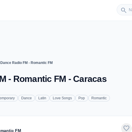
Sender
search
o Dance Radio FM - Romantic FM
FM - Romantic FM - Caracas
temporary
Dance
Latin
Love Songs
Pop
Romantic
favorite
omantic FM