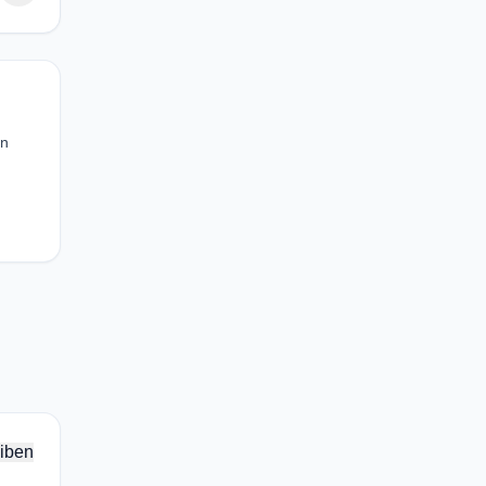
en
iben