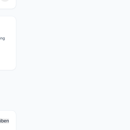
ing
iben