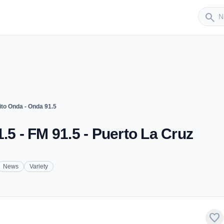
Sender
search
ito Onda - Onda 91.5
.5 - FM 91.5 - Puerto La Cruz
News
Variety
favorite