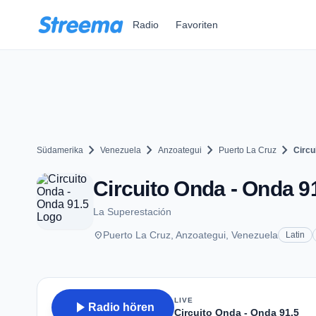
Zum Hauptinhalt springen
Radio
Favoriten
chevron_right
chevron_right
chevron_right
chevron_right
Südamerika
Venezuela
Anzoategui
Puerto La Cruz
Circu
Circuito Onda - Onda 91
La Superestación
place
Puerto La Cruz, Anzoategui, Venezuela
Latin
LIVE
play_arrow
Radio hören
Circuito Onda - Onda 91.5