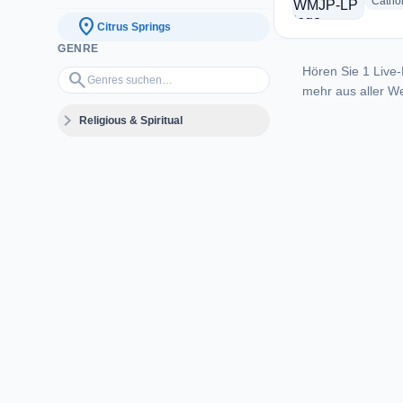
Cathol
location_on
Citrus Springs
GENRE
Hören Sie 1 Live-
Genres suchen…
search
mehr aus aller We
expand_more
Religious & Spiritual