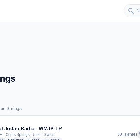
Sender
search
ings
rus Springs
itrus Springs
of Judah Radio - WMJP-LP
f
30 listeners
M · Citrus Springs, United States