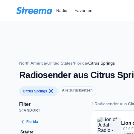
Zum Hauptinhalt springen
Radio
Favoriten
North America
/
United States
/
Florida
/
Citrus Springs
Radiosender aus Citrus Spr
close
Alle zurücksetzen
Citrus Springs
1 Radiosender aus Cit
Filter
STANDORT
1 Radiosender aus C
chevron_left
Florida
Lion 
102.9 F
Städte