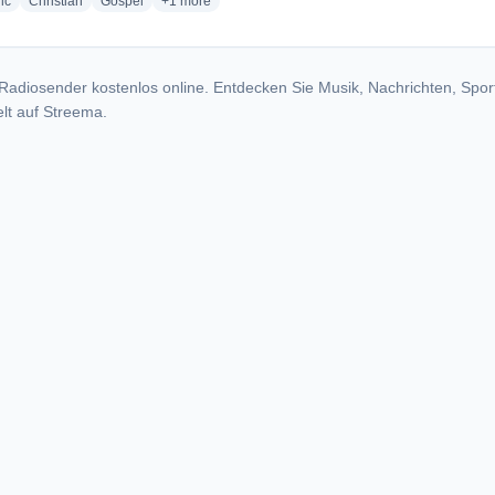
radio stations
radio stations
radio stations
more genres for Lion of Judah Radio - WMJP-LP
ic
Christian
Gospel
+1
more
Radiosender kostenlos online. Entdecken Sie Musik, Nachrichten, Spor
lt auf Streema.