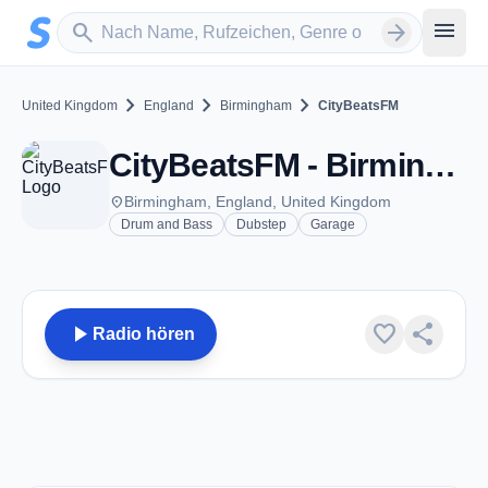
Zum Hauptinhalt springen
Sender suchen
menu
search
arrow_forward
chevron_right
chevron_right
chevron_right
United Kingdom
England
Birmingham
CityBeatsFM
CityBeatsFM - Birmingham
place
Birmingham, England, United Kingdom
Drum and Bass
Dubstep
Garage
play_arrow
favorite
share
Radio hören