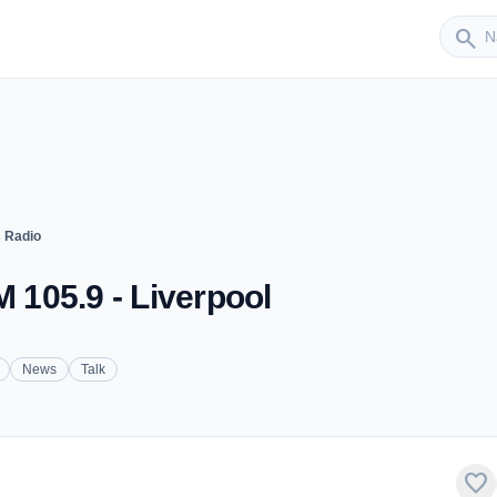
Sender
search
s Radio
M 105.9 - Liverpool
News
Talk
favorite