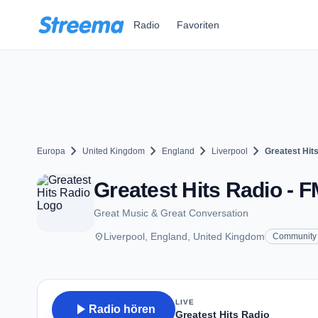
Zum Hauptinhalt springen
Radio
Favoriten
chevron_right
chevron_right
chevron_right
chevron_right
Europa
United Kingdom
England
Liverpool
Greatest Hit
Greatest Hits Radio - F
Great Music & Great Conversation
place
Liverpool, England, United Kingdom
Community
LIVE
play_arrow
Radio hören
Greatest Hits Radio