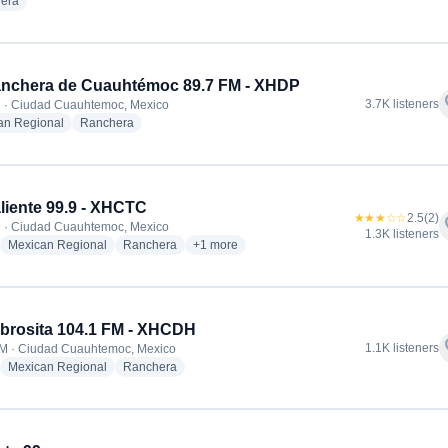
radio stations
era
nchera de Cuauhtémoc 89.7 FM - XHDP
f
3.7K listeners
 · Ciudad Cuauhtemoc, Mexico
radio stations
radio stations
an Regional
Ranchera
liente 99.9 - XHCTC
★★★☆☆
2.5
(2)
f
 · Ciudad Cuauhtemoc, Mexico
1.3K listeners
adio stations
radio stations
radio stations
more genres for La Caliente 99.9 - XHCTC
Mexican Regional
Ranchera
+1
more
brosita 104.1 FM - XHCDH
f
1.1K listeners
M · Ciudad Cuauhtemoc, Mexico
adio stations
radio stations
radio stations
Mexican Regional
Ranchera