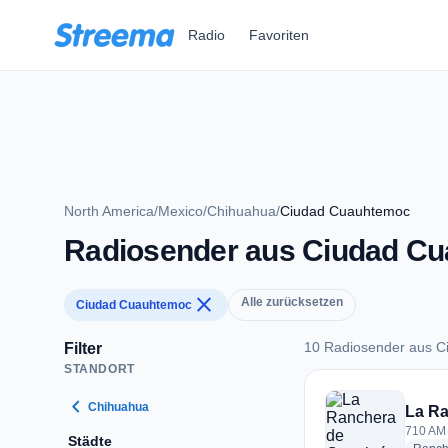
Zum Hauptinhalt springen
Radio
Favoriten
North America
/
Mexico
/
Chihuahua
/
Ciudad Cuauhtemoc
Radiosender aus Ciudad C
close
Alle zurücksetzen
Ciudad Cuauhtemoc
10 Radiosender aus 
Filter
STANDORT
10 Radiosender au
chevron_left
Chihuahua
La Ra
710 AM
Städte