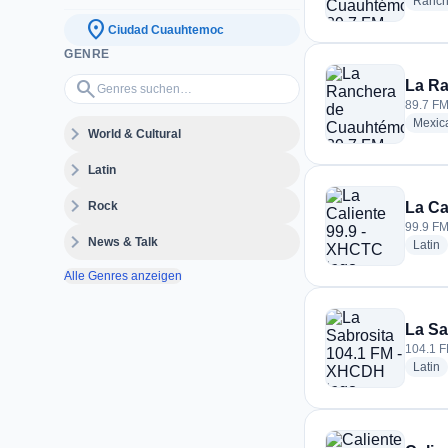
Ranch
location_on
Ciudad Cuauhtemoc
GENRE
Genres suchen…
search
La Ra
89.7 FM
Mexic
expand_more
World & Cultural
expand_more
Latin
expand_more
Rock
La Ca
99.9 FM
expand_more
News & Talk
r
Latin
Alle Genres anzeigen
La Sa
104.1 F
r
Latin