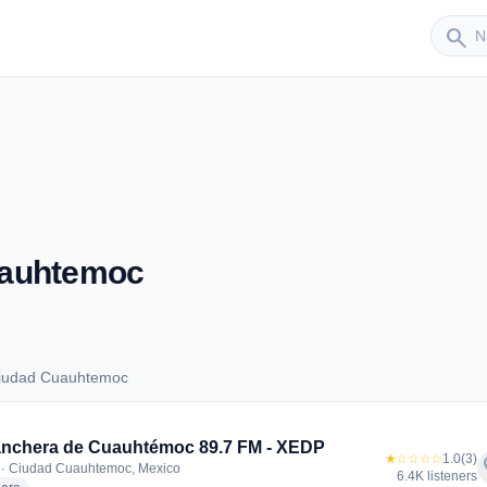
Sender
search
uauhtemoc
Ciudad Cuauhtemoc
s Ciudad Cuauhtemoc
nchera de Cuauhtémoc 89.7 FM - XEDP
★☆☆☆☆
1.0
(3)
f
 · Ciudad Cuauhtemoc, Mexico
6.4K listeners