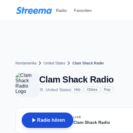
Zum Hauptinhalt springen
Radio
Favoriten
chevron_right
chevron_right
Nordamerika
United States
Clam Shack Radio
Clam Shack Radio
place
, United States
Hits
Oldies
Pop
LIVE
play_arrow
Radio hören
Clam Shack Radio