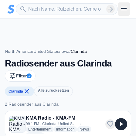
Zum Hauptinhalt springen
Sender suchen
menu
search
arrow_forward
North America
/
United States
/
Iowa
/
Clarinda
Radiosender aus Clarinda
tune
Filter
1
close
Alle zurücksetzen
Clarinda
2 Radiosender aus Clarinda
2 Radiosender aus Clarinda
KMA Radio - KMA-FM
favorite
play_arrow
99.1 FM · Clarinda, United States
radio stations
radio stations
radio stations
Entertainment
Information
News
more genres for KMA Radio - KMA-FM
+1
more