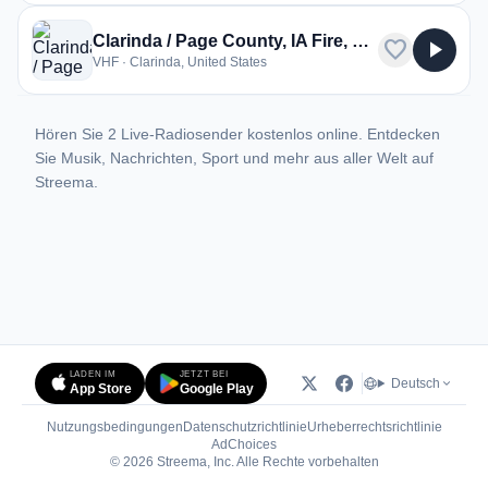
Clarinda / Page County, IA Fire, EMS, Police
favorite
play_arrow
VHF · Clarinda, United States
Hören Sie 2 Live-Radiosender kostenlos online. Entdecken
Sie Musik, Nachrichten, Sport und mehr aus aller Welt auf
Streema.
LADEN IM
JETZT BEI
Deutsch
App Store
Google Play
Nutzungsbedingungen
Datenschutzrichtlinie
Urheberrechtsrichtlinie
(öffnet in neuem Tab)
AdChoices
© 2026 Streema, Inc. Alle Rechte vorbehalten