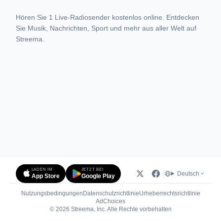
Hören Sie 1 Live-Radiosender kostenlos online. Entdecken
Sie Musik, Nachrichten, Sport und mehr aus aller Welt auf
Streema.
LADEN IM
JETZT BEI
Deutsch
App Store
Google Play
Nutzungsbedingungen
Datenschutzrichtlinie
Urheberrechtsrichtlinie
(öffnet in neuem Tab)
AdChoices
© 2026 Streema, Inc. Alle Rechte vorbehalten