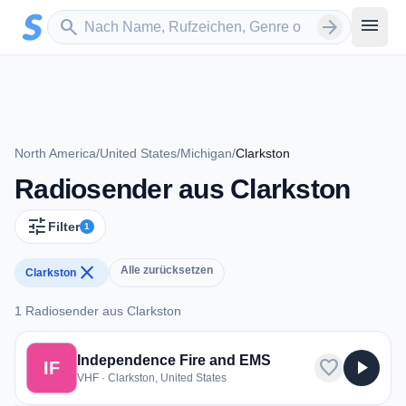
Zum Hauptinhalt springen
Sender suchen
menu
search
arrow_forward
North America
/
United States
/
Michigan
/
Clarkston
Radiosender aus Clarkston
tune
Filter
1
close
Alle zurücksetzen
Clarkston
1 Radiosender aus Clarkston
1 Radiosender aus Clarkston
Independence Fire and EMS
favorite
play_arrow
IF
VHF · Clarkston, United States