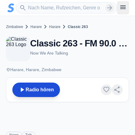
Zum Hauptinhalt springen
Sender suchen
menu
search
arrow_forward
chevron_right
chevron_right
chevron_right
Zimbabwe
Harare
Harare
Classic 263
Classic 263 - FM 90.0 - Harare
Now We Are Talking
place
Harare, Harare, Zimbabwe
play_arrow
favorite
share
Radio hören