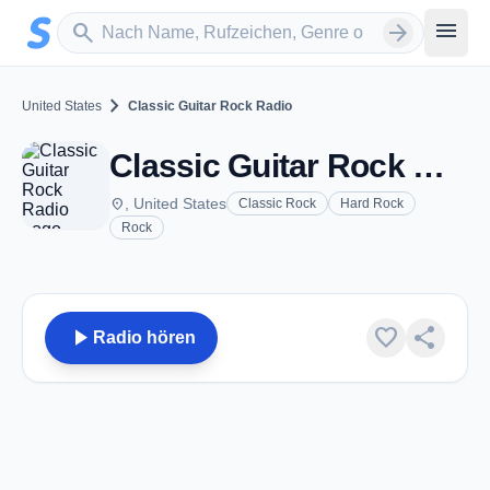
Zum Hauptinhalt springen
Sender suchen
menu
search
arrow_forward
chevron_right
United States
Classic Guitar Rock Radio
Classic Guitar Rock Radio
place
, United States
Classic Rock
Hard Rock
Rock
play_arrow
favorite
share
Radio hören