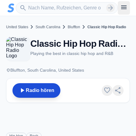
Zum Hauptinhalt springen
Sender suchen
menu
search
arrow_forward
chevron_right
chevron_right
chevron_right
United States
South Carolina
Bluffton
Classic Hip Hop Radio
Classic Hip Hop Radio - Bluffton, SC
Playing the best in classic hip hop and R&B
place
Bluffton, South Carolina, United States
play_arrow
favorite
share
Radio hören