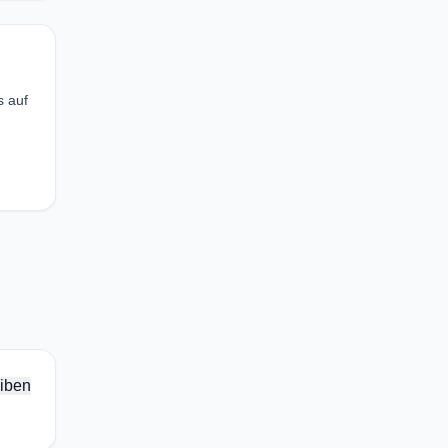
s auf
iben