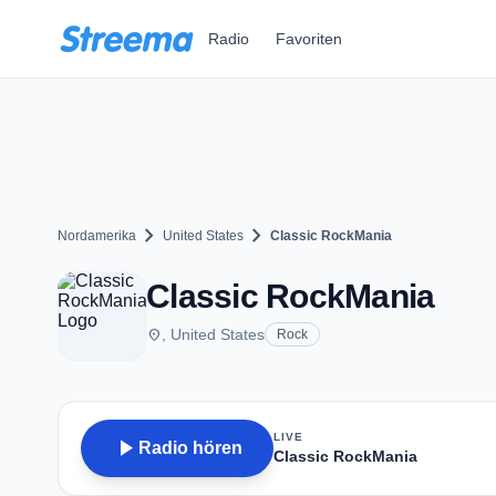
Zum Hauptinhalt springen
Radio
Favoriten
chevron_right
chevron_right
Nordamerika
United States
Classic RockMania
Classic RockMania
place
, United States
Rock
LIVE
play_arrow
Radio hören
Classic RockMania