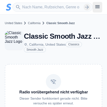
Zum Hauptinhalt springen
Sender suchen
menu
search
arrow_forward
chevron_right
chevron_right
United States
California
Classic Smooth Jazz
Classic Smooth Jazz - CA
place
, California, United States
Classics
Smooth Jazz
wifi_off
Radio vorübergehend nicht verfügbar
Dieser Sender funktioniert gerade nicht. Bitte
versuche es später erneut.