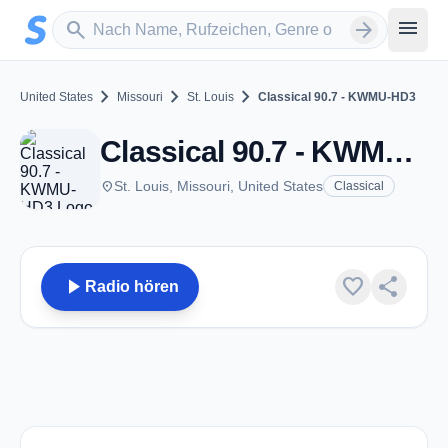
Zum Hauptinhalt springen
Sender suchen
menu
search
arrow_forward
chevron_right
chevron_right
chevron_right
United States
Missouri
St. Louis
Classical 90.7 - KWMU-HD3
Classical 90.7 - KWMU-HD3 - FM 90.7 - St. Louis, MO
place
St. Louis, Missouri, United States
Classical
play_arrow
favorite
share
Radio hören