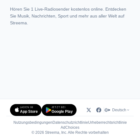
Hören Sie 1 Live-Radiosender kostenlos online. Entdecken
Sie Musik, Nachrichten, Sport und mehr aus aller Welt auf
Streema.
LADEN IM
JETZT BEI
Deutsch
App Store
Google Play
Nutzungsbedingungen
Datenschutzrichtlinie
Urheberrechtsrichtlinie
(öffnet in neuem Tab)
AdChoices
© 2026 Streema, Inc. Alle Rechte vorbehalten