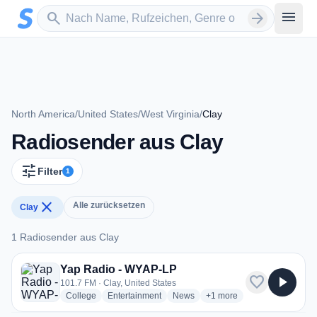
Zum Hauptinhalt springen
Sender suchen
menu
search
arrow_forward
North America
/
United States
/
West Virginia
/
Clay
Radiosender aus Clay
tune
Filter
1
close
Alle zurücksetzen
Clay
1 Radiosender aus Clay
1 Radiosender aus Clay
Yap Radio - WYAP-LP
favorite
play_arrow
101.7 FM · Clay, United States
radio stations
radio stations
radio stations
more genres for Yap Radi
College
Entertainment
News
+1
more