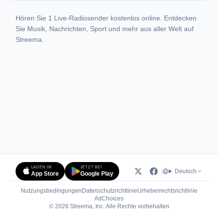
Hören Sie 1 Live-Radiosender kostenlos online. Entdecken
Sie Musik, Nachrichten, Sport und mehr aus aller Welt auf
Streema.
LADEN IM
JETZT BEI
Deutsch
App Store
Google Play
Nutzungsbedingungen
Datenschutzrichtlinie
Urheberrechtsrichtlinie
(öffnet in neuem Tab)
AdChoices
© 2026 Streema, Inc. Alle Rechte vorbehalten