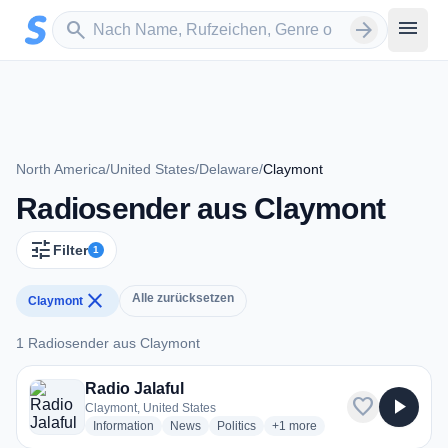
Zum Hauptinhalt springen
Sender suchen
menu
search
arrow_forward
North America
/
United States
/
Delaware
/
Claymont
Radiosender aus Claymont
tune
Filter
1
close
Alle zurücksetzen
Claymont
1 Radiosender aus Claymont
1 Radiosender aus Claymont
Radio Jalaful
favorite
play_arrow
Claymont, United States
radio stations
radio stations
radio stations
more genres for Radio Jalaful
Information
News
Politics
+1
more