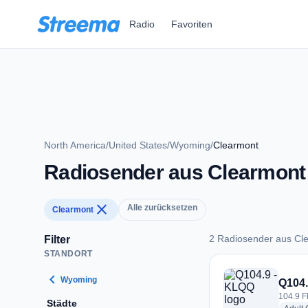
Zum Hauptinhalt springen
Radio
Favoriten
North America
/
United States
/
Wyoming
/
Clearmont
Radiosender aus Clearmont
close
Alle zurücksetzen
Clearmont
2 Radiosender aus Cl
Filter
STANDORT
2 Radiosender aus 
chevron_left
Wyoming
Q104.
104.9 F
Städte