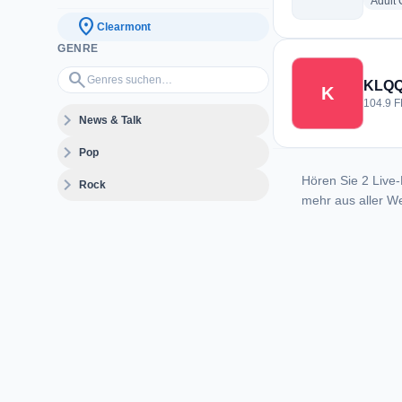
Adult
location_on
Clearmont
GENRE
Genres suchen…
search
KLQQ
K
104.9 F
expand_more
News & Talk
expand_more
Pop
Hören Sie 2 Live-
expand_more
Rock
mehr aus aller We