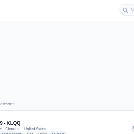
Sender
search
earmont
Clearmont
9 - KLQQ
f
M · Clearmont, United States