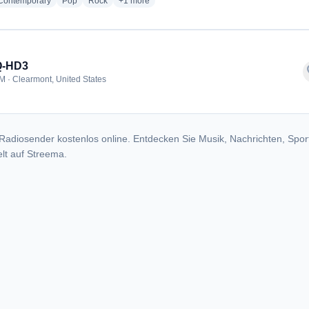
radio stations
radio stations
radio stations
more genres for Q104.9 - KLQQ
 Contemporary
Pop
Rock
+1
more
-HD3
f
M · Clearmont, United States
Radiosender kostenlos online. Entdecken Sie Musik, Nachrichten, Spor
lt auf Streema.