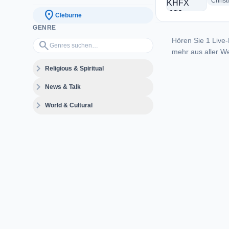
Christ
location_on
Cleburne
GENRE
Hören Sie 1 Live-
Genres suchen…
search
mehr aus aller We
expand_more
Religious & Spiritual
expand_more
News & Talk
expand_more
World & Cultural