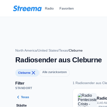
Zum Hauptinhalt springen
Radio
Favoriten
North America
/
United States
/
Texas
/
Cleburne
Radiosender aus Cleburne
close
Alle zurücksetzen
Cleburne
1 Radiosender aus Cl
Filter
STANDORT
1 Radiosender aus 
chevron_left
Texas
Radio
1140 AM
Städte