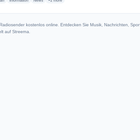
radio stations
radio stations
radio stations
more genres for Radio Pentecostes Cristo - KHFX
ian
Information
News
+2
more
Radiosender kostenlos online. Entdecken Sie Musik, Nachrichten, Spor
lt auf Streema.