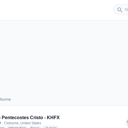
Sender
search
eburne
Cleburne
 Pentecostes Cristo - KHFX
f
 · Cleburne, United States