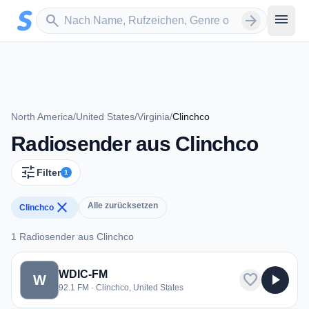
Zum Hauptinhalt springen
Sender suchen
menu
search
arrow_forward
North America
/
United States
/
Virginia
/
Clinchco
Radiosender aus Clinchco
tune
Filter
1
close
Alle zurücksetzen
Clinchco
1 Radiosender aus Clinchco
1 Radiosender aus Clinchco
WDIC-FM
favorite
play_arrow
W
92.1 FM · Clinchco, United States