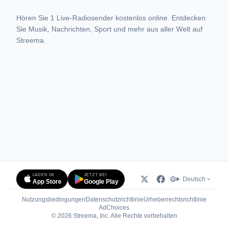
Hören Sie 1 Live-Radiosender kostenlos online. Entdecken
Sie Musik, Nachrichten, Sport und mehr aus aller Welt auf
Streema.
LADEN IM
JETZT BEI
Deutsch
App Store
Google Play
Nutzungsbedingungen
Datenschutzrichtlinie
Urheberrechtsrichtlinie
(öffnet in neuem Tab)
AdChoices
© 2026 Streema, Inc. Alle Rechte vorbehalten