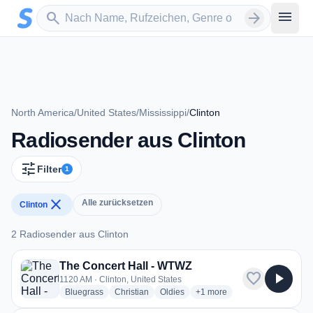
Zum Hauptinhalt springen
Sender suchen
menu
search
arrow_forward
North America
/
United States
/
Mississippi
/
Clinton
Radiosender aus Clinton
tune
Filter
1
close
Alle zurücksetzen
Clinton
2 Radiosender aus Clinton
2 Radiosender aus Clinton
The Concert Hall - WTWZ
favorite
play_arrow
1120 AM · Clinton, United States
radio stations
radio stations
radio stations
more genres for The Concer
Bluegrass
Christian
Oldies
+1
more