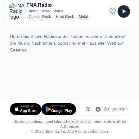
FNA Radio
favorite
play_arrow
Clinton, United States
radio stations
radio stations
radio stations
Classic Rock
Hard Rock
Metal
more genres for FNA Radio
+1
more
Hören Sie 2 Live-Radiosender kostenlos online. Entdecken
Sie Musik, Nachrichten, Sport und mehr aus aller Welt auf
Streema.
LADEN IM
JETZT BEI
Deutsch
App Store
Google Play
Nutzungsbedingungen
Datenschutzrichtlinie
Urheberrechtsrichtlinie
(öffnet in neuem Tab)
AdChoices
© 2026 Streema, Inc. Alle Rechte vorbehalten