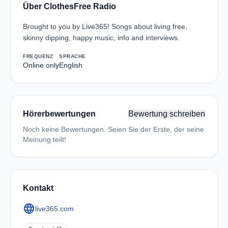
Über ClothesFree Radio
Brought to you by Live365! Songs about living free,
skinny dipping, happy music, info and interviews.
FREQUENZ
SPRACHE
Online only
English
Hörerbewertungen
Bewertung schreiben
Noch keine Bewertungen. Seien Sie der Erste, der seine
Meinung teilt!
Kontakt
language
live365.com