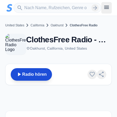
Zum Hauptinhalt springen
Sender suchen
menu
search
arrow_forward
chevron_right
chevron_right
chevron_right
United States
California
Oakhurst
ClothesFree Radio
ClothesFree Radio - Oakhurst, CA
place
Oakhurst, California, United States
play_arrow
favorite
share
Radio hören