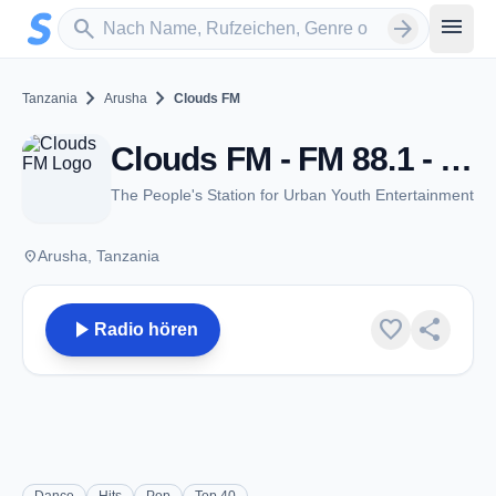
Zum Hauptinhalt springen
Sender suchen
menu
search
arrow_forward
chevron_right
chevron_right
Tanzania
Arusha
Clouds FM
Clouds FM - FM 88.1 - Arusha
The People's Station for Urban Youth Entertainment
place
Arusha, Tanzania
play_arrow
favorite
share
Radio hören