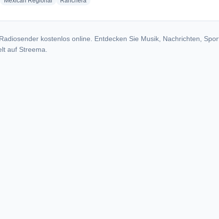
adio stations
radio stations
radio stations
Mexican Regional
Ranchera
Radiosender kostenlos online. Entdecken Sie Musik, Nachrichten, Spor
lt auf Streema.