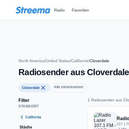
Zum Hauptinhalt springen
Radio
Favoriten
North America
/
United States
/
California
/
Cloverdale
Radiosender aus Cloverdal
close
Alle zurücksetzen
Cloverdale
1 Radiosender aus Clo
Filter
STANDORT
1 Radiosender aus 
chevron_left
California
Radio
107.1 F
Städte