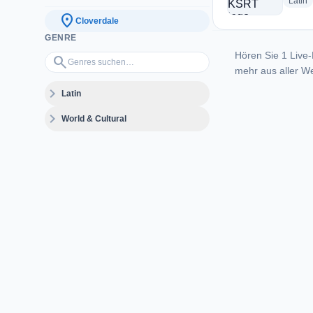
r
Latin
location_on
Cloverdale
GENRE
Hören Sie 1 Live-
Genres suchen…
search
mehr aus aller We
expand_more
Latin
expand_more
World & Cultural