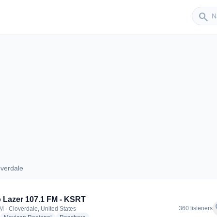
Sender
search
e
verdale
Cloverdale
 Lazer 107.1 FM - KSRT
f
360 listeners
M · Cloverdale, United States