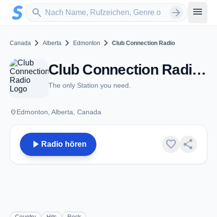
Zum Hauptinhalt springen
Sender suchen
menu
search
arrow_forward
chevron_right
chevron_right
chevron_right
Canada
Alberta
Edmonton
Club Connection Radio
Club Connection Radio - Edmonton, AB
The only Station you need.
place
Edmonton, Alberta, Canada
play_arrow
favorite
share
Radio hören