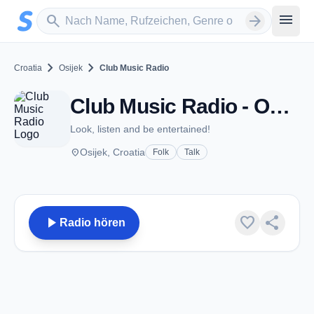
Zum Hauptinhalt springen
Sender suchen
menu
search
arrow_forward
chevron_right
chevron_right
Croatia
Osijek
Club Music Radio
Club Music Radio - Osijek
Look, listen and be entertained!
place
Osijek, Croatia
Folk
Talk
play_arrow
favorite
share
Radio hören