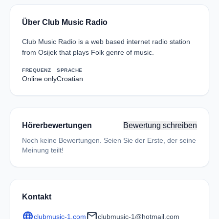
Über Club Music Radio
Club Music Radio is a web based internet radio station
from Osijek that plays Folk genre of music.
FREQUENZ
SPRACHE
Online only
Croatian
Hörerbewertungen
Bewertung schreiben
Noch keine Bewertungen. Seien Sie der Erste, der seine
Meinung teilt!
Kontakt
language
mail
clubmusic-1.com
clubmusic-1@hotmail.com